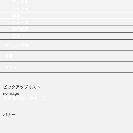
ファイル
レイヤー
編集
イメージ
選択範囲
表示
ツールパネル
演習
トップ
ピックアップリスト
noimage
著者 税理士 鈴木一弘
バナー