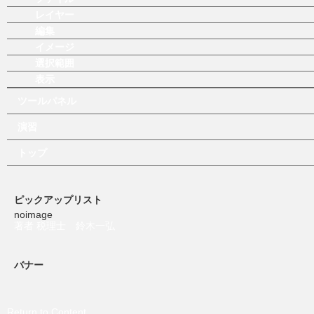
レイヤー
編集
イメージ
選択範囲
表示
ツールパネル
演習
トップ
ピックアップリスト
noimage
著者 税理士 鈴木一弘
バナー
Return to Content