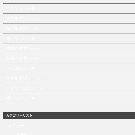
てのひらツール
長方形選択ツール
楕円形選択ツール
なげなわツール
横書き文字ツール
縦書き文字ツール
消しゴムツール
多角形選択ツール
クイック選択ツール
切り抜きツール
カテゴリーリスト
メニュー
ファイル